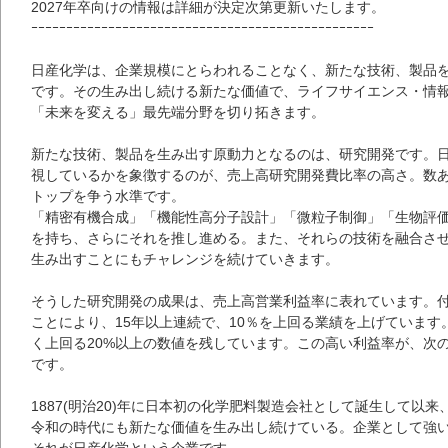
2027年卒向けの情報は詳細が決定次第更新いたします。
ｰｰｰｰｰｰｰｰｰｰｰｰｰｰｰｰｰｰｰｰｰｰｰｰｰｰｰｰｰｰｰｰｰｰｰｰｰｰｰｰｰｰｰｰｰｰｰｰｰ
日産化学は、企業規模にとらわれることなく、新たな技術、製品
です。その生み出し続ける新たな価値で、ライフサイエンス・情
「未来を変える」最先端分野を切り拓きます。
新たな技術、製品を生み出す原動力となるのは、研究開発です。
視しているかを象徴するのが、売上高研究開発費比率の高さ。数
トップを争う水準です。
「精密有機合成」「機能性高分子設計」「微粒子制御」「生物評価
を持ち、さらにそれを推し進める。また、それらの技術を融合さ
生み出すことにもチャレンジを続けていきます。
そうした研究開発の成果は、売上高営業利益率に表れています。
ことにより、15年以上連続で、10％を上回る業績を上げています
く上回る20%以上の数値を残しています。この高い利益率が、次
です。
1887(明治20)年に日本初の化学肥料製造会社として誕生して以来
令和の時代にも新たな価値を生み出し続けている。企業として強