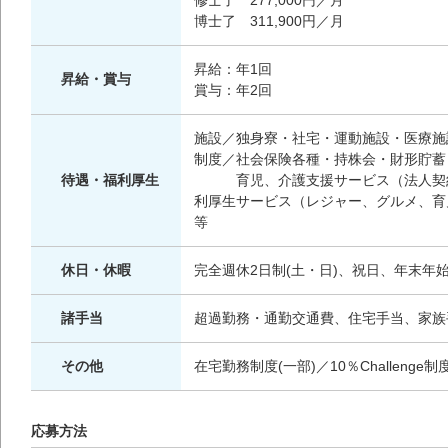
修士了 277,000円／月
博士了 311,900円／月
昇給：年1回
昇給・賞与
賞与：年2回
施設／独身寮・社宅・運動施設・医療施
制度／社会保険各種・持株会・財形貯蓄
待遇・福利厚生
育児、介護支援サービス（法人契
利厚生サービス（レジャー、グルメ、
等
休日・休暇
完全週休2日制(土・日)、祝日、年末
諸手当
超過勤務・通勤交通費、住宅手当、家族
その他
在宅勤務制度(一部)／10％Challe
応募方法