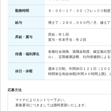
勤務時間
９：００～１７：３０（フレックス制度
給与
博士了：２８０，０００円／月、修士了
昇給：年１回
昇給・賞与
賞与・年末手当：年２回
各種社会保険、退職金制度、確定拠出型
待遇・福利厚生
ル）、定期健康診断、社内保健師による
週休２日制、年間休日１２１日（２０２
休日・休暇
時間単位有給休暇(年間４０時間上限)、
応募方法
マイナビよりエントリー下さい。
募集要項につきましては随時更新いたします。