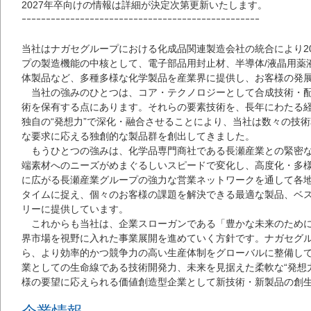
2027年卒向けの情報は詳細が決定次第更新いたします。
ｰｰｰｰｰｰｰｰｰｰｰｰｰｰｰｰｰｰｰｰｰｰｰｰｰｰｰｰｰｰｰｰｰｰｰｰｰｰｰｰｰｰｰｰｰｰｰｰｰ
当社はナガセグループにおける化成品関連製造会社の統合により2
プの製造機能の中核として、電子部品用封止材、半導体/液晶用薬
体製品など、多種多様な化学製品を産業界に提供し、お客様の発
当社の強みのひとつは、コア・テクノロジーとして合成技術・配
術を保有する点にあります。それらの要素技術を、長年にわたる
独自の“発想力”で深化・融合させることにより、当社は数々の技
な要求に応える独創的な製品群を創出してきました。
もうひとつの強みは、化学品専門商社である長瀬産業との緊密な
端素材へのニーズがめまぐるしいスピードで変化し、高度化・多
に広がる長瀬産業グループの強力な営業ネットワークを通して各
タイムに捉え、個々のお客様の課題を解決できる最適な製品、ベ
リーに提供しています。
これからも当社は、企業スローガンである「豊かな未来のために
界市場を視野に入れた事業展開を進めていく方針です。ナガセグ
ら、より効率的かつ競争力の高い生産体制をグローバルに整備し
業としての生命線である技術開発力、未来を見据えた柔軟な“発想
様の要望に応えられる価値創造型企業として新技術・新製品の創