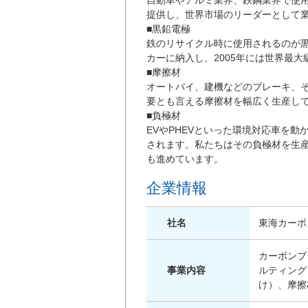
自動車やアルミ業界、鉄鋼業界で使
提供し、世界市場のリーダーとして
■黒鉛電極
鉄のリサイクル時に使用されるのが
カーに納入し、2005年には世界最
■摩擦材
オートバイ、建機などのブレーキ、
要とも言える摩擦材を幅広く生産し
■負極材
EVやPHEVといった環境対応車を
されます。私たちはその負極材を生
も進めています。
企業情報
社名
東海カーボ
カーボンブ
事業内容
ルティング
け）、摩擦