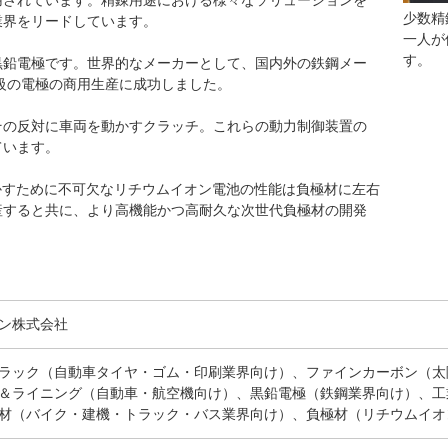
用されています。精錬用途における様々なソリューションを
少数精
業界をリードしています。
一人が
す。
黒鉛電極です。世界的なメーカーとして、国内外の鉄鋼メー
大級の電極の商用生産に成功しました。
その反対に車両を動かすクラッチ。これらの動力制御装置の
ています。
動かすために不可欠なリチウムイオン電池の性能は負極材に左右
産すると共に、より高機能かつ高耐久な次世代負極材の開発
ン株式会社
ラック（自動車タイヤ・ゴム・印刷業界向け）、ファインカーボン（太
＆ライニング（自動車・航空機向け）、黒鉛電極（鉄鋼業界向け）、工
材（バイク・建機・トラック・バス業界向け）、負極材（リチウムイオ