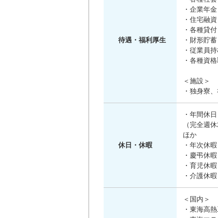
・企業年金
・住宅融資
・各種貸付
待遇・福利厚生
・財形貯蓄
・従業員持
・各種資格
＜施設＞
・独身寮、
・年間休日
（完全週休
ほか
休日・休暇
・年次休暇
・慶弔休暇
・育児休暇
・介護休
＜国内＞
・東海高熱