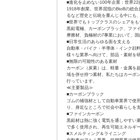
■進化を止めない100年企業：世界22
1918年創業。世界屈指のBtoBの
るなど歴史と伝統を重んじる中にも
■世界でもトップクラスのシェアをも
黒鉛電極、カーボンブラック、ファ
摩擦材、負極材の7事業において、
■日常生活のあらゆる面を支える
自動車・バイク・半導体・インク顔
様々な業界へ向けて、部品・素材を
■無限の可能性のある素材
カーボン（炭素）は、軽量・金属を
域を併せ持つ素材。私たちはカーボ
行っています。
≪主要製品≫
■カーボンブラック
ゴムの補強材として自動車業界で使
り、身近なところで社会や暮らしを
■ファインカーボン
黒鉛材は熱に強く電気を通しやすい
で多く使用され、再生可能エネルギ
■スメルティング＆ライニング