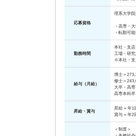
理系大学院
応募資格
・高専・大
・転勤可能
本社・支店・
勤務時間
工場・研究所
※本社・支
博士＝273,
修士＝243,
給与（月給）
大卒・高専専
高専本科卒＝
昇給 = 年
昇給・賞与
賞与 = 年2
＜制度＞
・各種社会