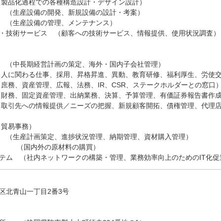
製品化過程での各種構造設計・デザイン設計）
 （生産設備の開発、新規設備の設計・考案）
 （生産設備の管理、メンテナンス）
・技術サービス （顧客への技術サービス、情報提供、使用状況調査）
 （中長期経営計画の策定、海外・国内子会社管理）
人に関わる仕事、採用、昇格昇進、異動、教育研修、福利厚生、労使
庶務、資産管理、広報、法務、IR、CSR、ステークホルダーとの窓口
財務、固定資産管理、出納業務、決算、予算管理、有価証券報告書作
取引先への情報提供／ニーズの把握、新規顧客開拓、債権管理、代理
貿易事務）
 （生産計画策定、進捗状況管理、納期管理、資材購入管理）
（国内外の原材料の購買）
テム （社内ネットワークの構築・管理、業務効率向上のためのIT化促
区北青山一丁目2番3号