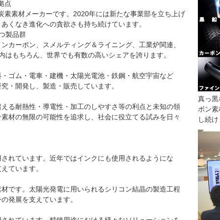
拠点
総合炭素素材メーカーです。2020年には新たな事業部を立ち上げ
、あくなき進化への貪欲さも持ち続けています。
つ製品群
インカーボン、スメルティング＆ライニング、工業炉関連、
国内はもちろん、世界でも有数の高いシェアを誇ります。
料・ゴム・電車・建機・太陽光電池・鉄鋼・航空宇宙など
研究・開発し、製造・販売しています。
真っ黒
超える耐熱性・導電性・加工のしやすさ等の利点と未知の領
ボン素
ン素材の無限の可能性を追求し、社会に役立てる試みを日々
し続けま
用されています。近年ではインクにも使用されるようにな
支えています。
素材です。太陽光発電に用いられるシリコン結晶の製造工程
ーの発展を支えています。