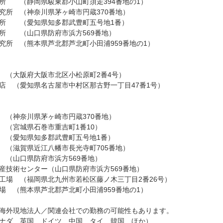
所 （静岡県駿東郡小山町須走394番地の1）
究所 （神奈川県茅ヶ崎市円蔵370番地）
所 （愛知県知多郡武豊町五号地1番）
所 （山口県防府市浜方569番地）
究所 （熊本県芦北郡芦北町小田浦959番地の1）
 （大阪府大阪市北区小松原町2番4号）
店 （愛知県名古屋市中村区那古野一丁目47番1号）
 （神奈川県茅ヶ崎市円蔵370番地）
 （宮城県石巻市重吉町1番10）
 （愛知県知多郡武豊町五号地1番）
 （滋賀県近江八幡市長光寺町705番地）
 （山口県防府市浜方569番地）
産技術センター（山口県防府市浜方569番地）
工場 （福岡県北九州市若松区藤ノ木三丁目2番26号）
場 （熊本県芦北郡芦北町小田浦959番地の1）
海外現地法人／関連会社での勤務の可能性もあります。
ナダ、英国、ドイツ、中国、タイ、韓国、ほか）