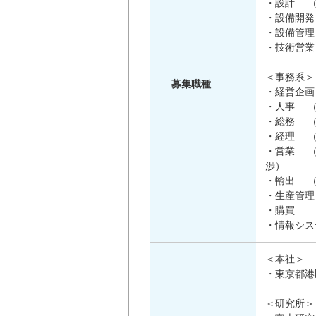
・設計 （
・設備開発
・設備管理
・技術営業
＜事務系＞
募集職種
・経営企画
・人事 （
・総務 （
・経理 （
・営業 （
渉）
・輸出 （
・生産管理
・購買 
・情報シス
＜本社＞
・東京都港
＜研究所＞