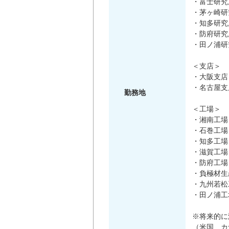
・富士研究
・茅ヶ崎研
・知多研究
・防府研究
・田ノ浦研
＜支店＞
・大阪支店
・名古屋支
勤務地
＜工場＞
・湘南工場
・石巻工場
・知多工場
・滋賀工場
・防府工場
・負極材生
・九州若松
・田ノ浦工
※将来的に
（米国、カ