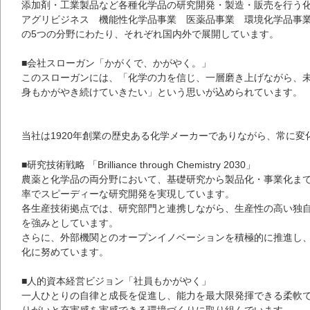
添加剤・工業製品など各種化学品の研究開発・製造・販売を行う
アグリビジネス 機能性化学品事業 医薬品事業 環境化学品事
の5つの分野にわたり、それぞれ国内外で展開しています。
■会社スローガン「かがくで、かがやく。」
このスローガンには、「化学の力を信じ、一層磨き上げながら、
身もかがやき続けていきたい」という思いが込められています。
当社は1920年創業の歴史ある化学メーカーでありながら、常に
■研究技術戦略 「Brilliance through Chemistry 2030」
農薬と化学品の両分野において、基礎研究から製品化・事業化ま
率でスピーディーな研究開発を実現しています。
各生産技術拠点では、研究部門と連携しながら、生産性の高い独
を強みとしています。
さらに、外部機関とのオープンイノベーションを積極的に推進し
化に努めています。
■人的資本経営ビジョン「社員もかがやく」
一人ひとりの自律と成長を促進し、能力を最大限発揮できる柔軟