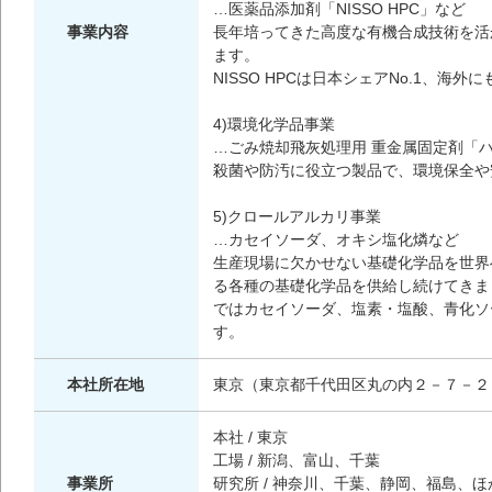
…医薬品添加剤「NISSO HPC」など
事業内容
長年培ってきた高度な有機合成技術を活
ます。
NISSO HPCは日本シェアNo.1、海
4)環境化学品事業
…ごみ焼却飛灰処理用 重金属固定剤「
殺菌や防汚に役立つ製品で、環境保全や
5)クロールアルカリ事業
…カセイソーダ、オキシ塩化燐など
生産現場に欠かせない基礎化学品を世界
る各種の基礎化学品を供給し続けてきま
ではカセイソーダ、塩素・塩酸、青化ソ
す。
本社所在地
東京（東京都千代田区丸の内２－７－２
本社 / 東京
工場 / 新潟、富山、千葉
事業所
研究所 / 神奈川、千葉、静岡、福島、ほ