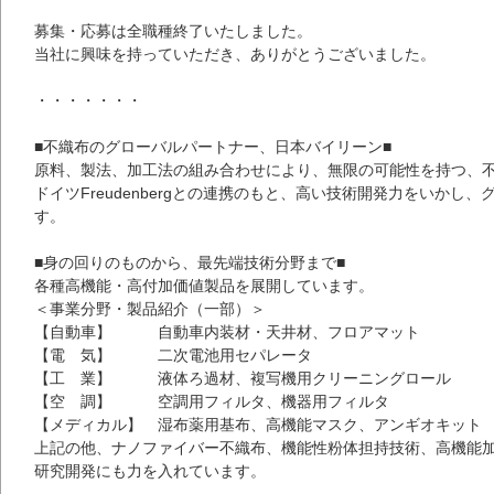
募集・応募は全職種終了いたしました。
当社に興味を持っていただき、ありがとうございました。
・・・・・・・
■不織布のグローバルパートナー、日本バイリーン■
原料、製法、加工法の組み合わせにより、無限の可能性を持つ、
ドイツFreudenbergとの連携のもと、高い技術開発力をいかし
す。
■身の回りのものから、最先端技術分野まで■
各種高機能・高付加価値製品を展開しています。
＜事業分野・製品紹介（一部）＞
【自動車】 自動車内装材・天井材、フロアマット
【電 気】 二次電池用セパレータ
【工 業】 液体ろ過材、複写機用クリーニングロール
【空 調】 空調用フィルタ、機器用フィルタ
【メディカル】 湿布薬用基布、高機能マスク、アンギオキット
上記の他、ナノファイバー不織布、機能性粉体担持技術、高機能
研究開発にも力を入れています。