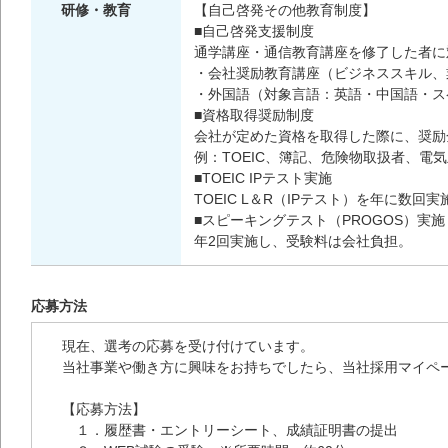
研修・教育
【自己啓発その他教育制度】
■自己啓発支援制度
通学講座・通信教育講座を修了した者
・会社奨励教育講座（ビジネススキル、
・外国語（対象言語：英語・中国語・ス
■資格取得奨励制度
会社が定めた資格を取得した際に、奨励
例：TOEIC、簿記、危険物取扱者、電
■TOEIC IPテスト実施
TOEIC L＆R（IPテスト）を年に数
■スピーキングテスト（PROGOS）実施
年2回実施し、受験料は会社負担。
応募方法
現在、選考の応募を受け付けています。
当社事業や働き方に興味をお持ちでしたら、当社採用マイペ
【応募方法】
１．履歴書・エントリーシート、成績証明書の提出