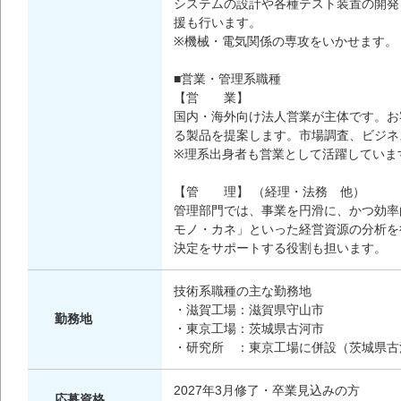
システムの設計や各種テスト装置の開発
援も行います。
※機械・電気関係の専攻をいかせます。
■営業・管理系職種
【営 業】
国内・海外向け法人営業が主体です。お
る製品を提案します。市場調査、ビジネ
※理系出身者も営業として活躍していま
【管 理】 （経理・法務 他）
管理部門では、事業を円滑に、かつ効率
モノ・カネ」といった経営資源の分析を
決定をサポートする役割も担います。
技術系職種の主な勤務地
・滋賀工場：滋賀県守山市
勤務地
・東京工場：茨城県古河市
・研究所 ：東京工場に併設（茨城県古
2027年3月修了・卒業見込みの方
応募資格