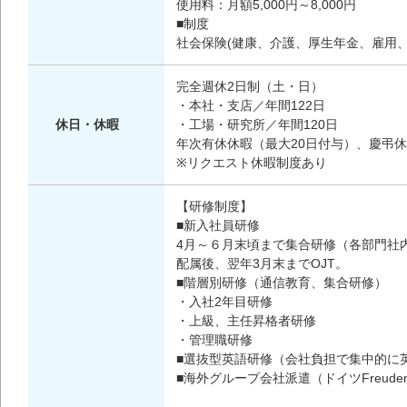
使用料：月額5,000円～8,000円
■制度
社会保険(健康、介護、厚生年金、雇用
完全週休2日制（土・日）
・本社・支店／年間122日
休日・休暇
・工場・研究所／年間120日
年次有休休暇（最大20日付与）、慶弔
※リクエスト休暇制度あり
【研修制度】
■新入社員研修
4月～６月末頃まで集合研修（各部門社
配属後、翌年3月末までOJT。
■階層別研修（通信教育、集合研修）
・入社2年目研修
・上級、主任昇格者研修
・管理職研修
■選抜型英語研修（会社負担で集中的に
■海外グループ会社派遣（ドイツFreude