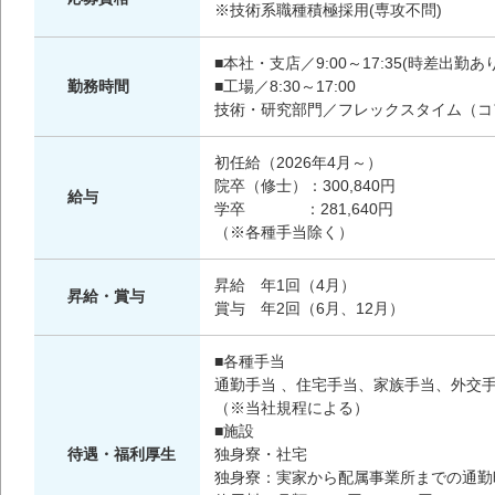
※技術系職種積極採用(専攻不問)
■本社・支店／9:00～17:35(時差出勤あり
勤務時間
■工場／8:30～17:00
技術・研究部門／フレックスタイム（コアタ
初任給（2026年4月～）
院卒（修士）：300,840円
給与
学卒 ：281,640円
（※各種手当除く）
昇給 年1回（4月）
昇給・賞与
賞与 年2回（6月、12月）
■各種手当
通勤手当 、住宅手当、家族手当、外交
（※当社規程による）
■施設
待遇・福利厚生
独身寮・社宅
独身寮：実家から配属事業所までの通勤