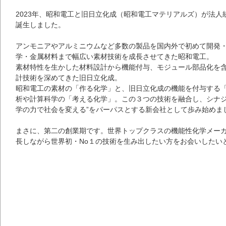
2023年、昭和電工と旧日立化成（昭和電工マテリアルズ）が法
誕生しました。
アンモニアやアルミニウムなど多数の製品を国内外で初めて開発
学・金属材料まで幅広い素材技術を成長させてきた昭和電工。
素材特性を生かした材料設計から機能付与、モジュール部品化を
計技術を深めてきた旧日立化成。
昭和電工の素材の「作る化学」と、旧日立化成の機能を付与する
析や計算科学の「考える化学」。この３つの技術を融合し、シナジ
学の力で社会を変える”をパーパスとする新会社として歩み始めま
まさに、第二の創業期です。世界トップクラスの機能性化学メー
長しながら世界初・No１の技術を生み出したい方をお会いしたい