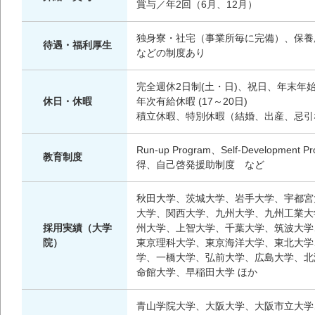
賞与／年2回（6月、12月）
独身寮・社宅（事業所毎に完備）、保養
待遇・福利厚生
などの制度あり
完全週休2日制(土・日)、祝日、年末年始
休日・休暇
年次有給休暇 (17～20日)
積立休暇、特別休暇（結婚、出産、忌引
Run-up Program、Self-Deve
教育制度
得、自己啓発援助制度 など
秋田大学、茨城大学、岩手大学、宇都宮
大学、関西大学、九州大学、九州工業大
採用実績（大学
州大学、上智大学、千葉大学、筑波大学
院）
東京理科大学、東京海洋大学、東北大学
学、一橋大学、弘前大学、広島大学、北
命館大学、早稲田大学 ほか
青山学院大学、大阪大学、大阪市立大学