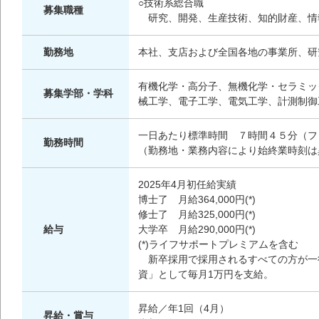
○技術系総合職
募集職種
研究、開発、生産技術、知的財産、情
勤務地
本社、支店および全国各地の事業所、研
有機化学・高分子、無機化学・セラミッ
募集学部・学科
械工学、電子工学、電気工学、計測制御
一日あたり標準時間 ７時間４５分（フ
勤務時間
（勤務地・業務内容により始終業時刻は
2025年4月初任給実績
博士了 月給364,000円(*)
修士了 月給325,000円(*)
給与
大学卒 月給290,000円(*)
(*)ライフサポートプレミアムを含む
新卒採用で採用されるすべての方が一
資」として毎月1万円を支給。
昇給／年1回（4月）
昇給・賞与