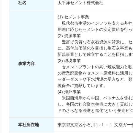
社名
太平洋セメント株式会社
(1) セメント事業
現代都市生活のインフラを支える基幹
用途に応じたセメントの安定供給を行っ
(2) 資源事業
豊富で良質な石灰石資源を背景に、セ
に、高付加価値化を目指し生石灰事業も
新規事業として確立することを目指しま
(3) 環境事業
事業内容
セメントプラントの高い焼成能力と独
の産業廃棄物をセメント原燃料に活用し
ッダーダストや下水汚泥の受入など、類
境保全に貢献しています。
(4) 海外事業
米国西海岸から中国、ベトナムを含む
し、各国の社会資本整備に大きく貢献し
ドのさらなる浸透と進化”という長期ビ
本社所在地
東京都文京区小石川１-１－１ 文京ガー