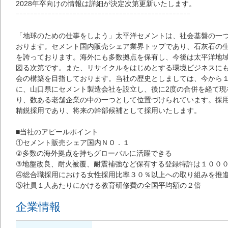
2028年卒向けの情報は詳細が決定次第更新いたします。
ｰｰｰｰｰｰｰｰｰｰｰｰｰｰｰｰｰｰｰｰｰｰｰｰｰｰｰｰｰｰｰｰｰｰｰｰｰｰｰｰｰｰｰｰｰｰｰｰｰ
「地球のための仕事をしよう」太平洋セメントは、社会基盤の一
おります。セメント国内販売シェア業界トップであり、石灰石の
を誇っております。海外にも多数拠点を保有し、今後は太平洋地
図る次第です。また、リサイクルをはじめとする環境ビジネスに
会の構築を目指しております。当社の歴史としましては、今から
に、山口県にセメント製造会社を設立し、後に2度の合併を経て現
り、数ある老舗企業の中の一つとして位置づけられています。採
精鋭採用であり、将来の幹部候補として採用いたします。
■当社のアピールポイント
①セメント販売シェア国内ＮＯ．１
②多数の海外拠点を持ちグローバルに活躍できる
③地盤改良、耐火被覆、耐震補強など保有する登録特許は１００
④総合職採用における女性採用比率３０％以上への取り組みを推
⑤社員１人あたりにかける教育研修費の全国平均額の２倍
企業情報