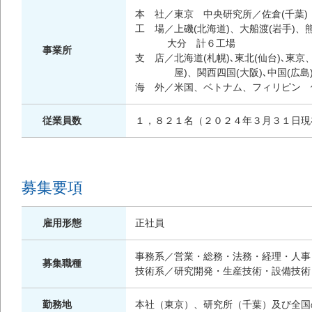
本 社／東京 中央研究所／佐倉(千葉)
工 場／上磯(北海道)、大船渡(岩手)、熊
大分 計６工場
事業所
支 店／北海道(札幌)､東北(仙台)､東京
屋)、関西四国(大阪)､中国(広島)､
海 外／米国、ベトナム、フィリピン 
従業員数
１，８２１名（２０２４年３月３１日現
募集要項
雇用形態
正社員
事務系／営業・総務・法務・経理・人事
募集職種
技術系／研究開発・生産技術・設備技術
勤務地
本社（東京）、研究所（千葉）及び全国