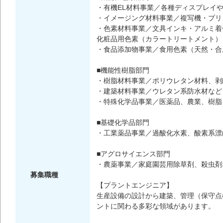
・有機EL材料事業／各種ディスプレイ
・イメージング材料事業／複写機・プリ
・色素材料事業／文具インキ・アルミ着
化粧品用色素（カラートリートメント）
・食品添加物事業／食用色素（天然・合
■機能性樹脂部門
・樹脂材料事業／ポリウレタン材料、剥
・建築材料事業／ウレタン系防水材など
・特殊化学品事業／医薬品、農業、樹脂
■基礎化学品部門
・工業薬品事業／過酸化水素、酸素系漂
■アグロサイエンス部門
・農薬事業／家庭園芸用除草剤、殺虫剤
募集職種
【プラントエンジニア】
生産設備の設計から建築、管理（保守点
ントに関わる多彩な領域があります。