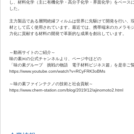
し、材料化学（主に有機化学・高分子化学・界面化学）をベース
した。
主力製品である層間絶縁フィルムは世界に先駆けて開発を行い、
材として広く使用されています。最近では、携帯端末のカメラモ
力化に貢献する材料の開発で革新的な成果を創出しています。
～動画サイトのご紹介～
味の素㈱の公式チャンネルより、ページ中ほどの
「味の素グループ 挑戦の物語 電子材料ビジネス篇」を是非ご
https://www.youtube.com/watch?v=RCyFRK3oBMs
～味の素ファインテクノの技術と社会貢献～
https://www.chem-station.com/blog/2019/12/ajinomoto2.html