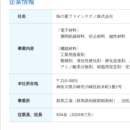
企業情報
社名
味の素ファインテクノ株式会社
〔電子材料〕
層間絶縁材料、封止材料、磁性材料
事業内容
〔機能材料〕
工業用接着剤
難燃剤、潜在性硬化剤・硬化促進剤、
アミノ酸系分散剤、樹脂用安定剤・安
〒210-0801
本社所在地
神奈川県川崎市川崎区鈴木町1番2号
事業所
群馬工場（群馬県利根郡昭和村）、活性
従業員、役員
504名（2026年7月）