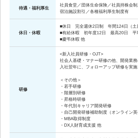
社員食堂／団体生命保険／社員持株会制
待遇・福利厚生
宿泊施設割引／各種福利厚生制度有
■休日 完全週休2日制 年間124日（
休日・休暇
■有給休暇 初年度12日 最高20日 平均
■慶弔休暇 他
<新入社員研修・OJT>
社会人基礎・マナー研修の他、開発業務
入社翌年に、フォローアップ研修を実施
＜その他＞
・若手研修
研修
・階層別研修
・昇格時研修
・年代別キャリア開発研修
・自己開発研修補助制度（オンライン英
・MBA取得制度
・DX人財育成支援 他