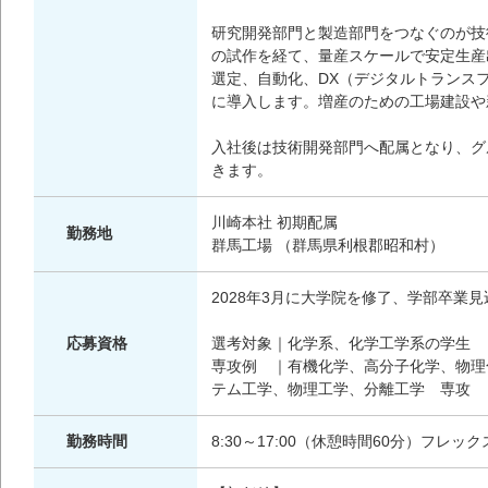
研究開発部門と製造部門をつなぐのが技
の試作を経て、量産スケールで安定生産
選定、自動化、DX（デジタルトランス
に導入します。増産のための工場建設や
入社後は技術開発部門へ配属となり、グ
きます。
川崎本社 初期配属
勤務地
群馬工場 （群馬県利根郡昭和村）
2028年3月に大学院を修了、学部卒業
応募資格
選考対象｜化学系、化学工学系の学生
専攻例 ｜有機化学、高分子化学、物理
テム工学、物理工学、分離工学 専攻
勤務時間
8:30～17:00（休憩時間60分）フ