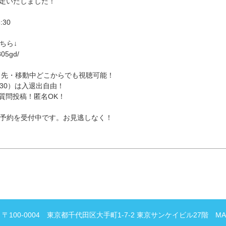
催が決定いたしました！
:30
ちら↓
805gd/
出先・移動中どこからでも視聴可能！
:30）は入退出自由！
質問投稿！匿名OK！
予約を受付中です。お見逃しなく！
〒100-0004 東京都千代田区大手町1-7-2 東京サンケイビル27階 MA